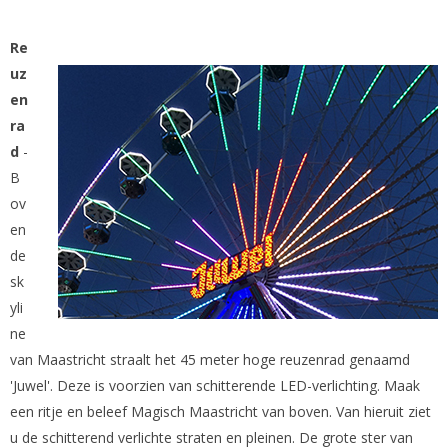
Re
uz
en
ra
d
-
B
ov
en
de
sk
yli
ne
van Maastricht straalt het 45 meter hoge reuzenrad genaamd
'Juwel'. Deze is voorzien van schitterende LED-verlichting. Maak
een ritje en beleef Magisch Maastricht van boven. Van hieruit ziet
u de schitterend verlichte straten en pleinen. De grote ster van