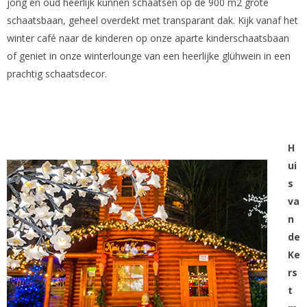
jong en oud heerlijk kunnen schaatsen op de 900 m2 grote
schaatsbaan, geheel overdekt met transparant dak. Kijk vanaf het
winter café naar de kinderen op onze aparte kinderschaatsbaan
of geniet in onze winterlounge van een heerlijke glühwein in een
prachtig schaatsdecor.
H
ui
s
va
n
de
Ke
rs
t