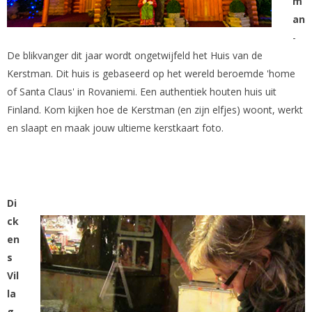
m
an
-
De blikvanger dit jaar wordt ongetwijfeld het Huis van de
Kerstman. Dit huis is gebaseerd op het wereld beroemde 'home
of Santa Claus' in Rovaniemi. Een authentiek houten huis uit
Finland. Kom kijken hoe de Kerstman (en zijn elfjes) woont, werkt
en slaapt en maak jouw ultieme kerstkaart foto.
Di
ck
en
s
Vil
la
g